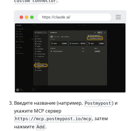
.
custom connector
https://claude.ai/
Введите название (например,
) и
Postmypost
укажите MCP сервер
, затем
https://mcp.postmypost.io/mcp
нажмите
.
Add