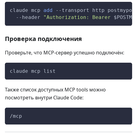
claude mcp 
add
--transport
 http postmypos
--header
"Authorization: Bearer 
$POSTMY
Проверка подключения
Проверьте, что MCP-сервер успешно подключён:
claude mcp list
Также список доступных MCP tools можно
посмотреть внутри Claude Code:
/mcp