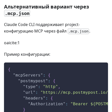
Альтернативный вариант через
.mcp.json
Claude Code CLI поддерживает project-
конфигурацию MCP через файл
.
.mcp.json
oaicite:1
Пример конфигурации:
{
"mcpServers"
:
{
"postmypost"
:
{
"type"
:
"http"
,
"url"
:
"https://mcp.postmypost.io/m
"headers"
:
{
"Authorization"
:
"Bearer ${POSTMY
}