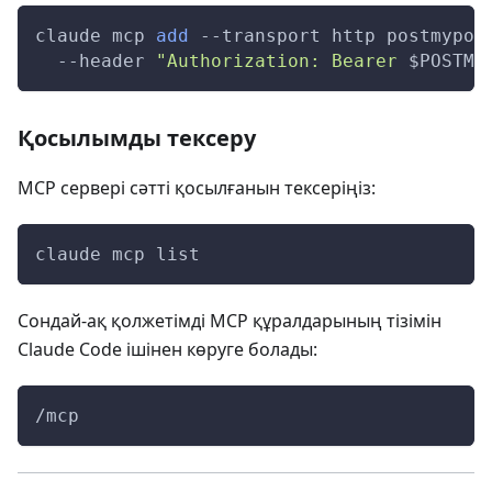
claude mcp 
add
--transport
 http postmypos
--header
"Authorization: Bearer 
$POSTMY
Қосылымды тексеру
MCP сервері сәтті қосылғанын тексеріңіз:
claude mcp list
Сондай-ақ қолжетімді MCP құралдарының тізімін
Claude Code ішінен көруге болады:
/mcp