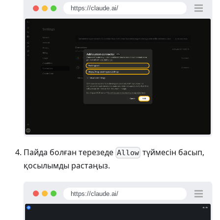
https://claude.ai/
Пайда болған терезеде
түймесін басып,
Allow
қосылымды растаңыз.
https://claude.ai/