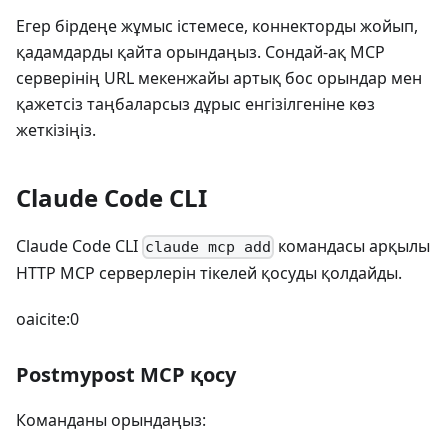
Егер бірдеңе жұмыс істемесе, коннекторды жойып,
қадамдарды қайта орындаңыз. Сондай-ақ MCP
серверінің URL мекенжайы артық бос орындар мен
қажетсіз таңбаларсыз дұрыс енгізілгеніне көз
жеткізіңіз.
Claude Code CLI
Claude Code CLI
командасы арқылы
claude mcp add
HTTP MCP серверлерін тікелей қосуды қолдайды.
oaicite:0
Postmypost MCP қосу
Команданы орындаңыз: