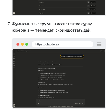
Жұмысын тексеру үшін ассистентке сұрау
жіберіңіз — төмендегі скриншоттағыдай.
https://claude.ai/