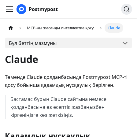
Postmypost
MCP-ны жасанды интеллектке қосу
Claude
Бұл беттің мазмұны
Claude
Төменде Claude қолданбасында Postmypost MCP-ті
қосу бойынша қадамдық нұсқаулық берілген.
Бастамас бұрын Claude сайтына немесе
қолданбасына өз есептік жазбаңызбен
кіргеніңізге көз жеткізіңіз.
Қадамдық нұсқаулық