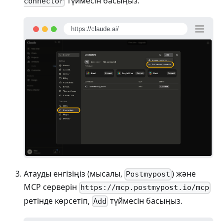
түймесін басыңыз.
connector
https://claude.ai/
Атауды енгізіңіз (мысалы,
) және
Postmypost
MCP серверін
https://mcp.postmypost.io/mcp
ретінде көрсетіп,
түймесін басыңыз.
Add