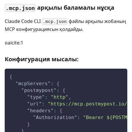
арқылы баламалы нұсқа
.mcp.json
Claude Code CLI
файлы арқылы жобаның
.mcp.json
MCP конфигурациясын қолдайды.
oaicite:1
Конфигурация мысалы:
{
"mcpServers"
:
{
"postmypost"
:
{
"type"
:
"http"
,
"url"
:
"https://mcp.postmypost.io/m
"headers"
:
{
"Authorization"
:
"Bearer ${POSTMY
}
}