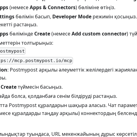
pps
(немесе
Apps & Connectors
) бөліміне өтіңіз.
ttings
бөлімін басып,
Developer Mode
режимін қосыңыз.
кетті растаңыз.
pps
бөлімінде
Create
(немесе
Add custom connector
) тү
меттерін толтырыңыз:
Postmypost
tps://mcp.postmypost.io/mcp
ion
: Postmypost арқылы әлеуметтік желілердегі жариял
ры.
е
Create
түймесін басыңыз.
айда болса, қолданбаға сенім білдіруді растаңыз.
атта Postmypost құралдарын шақыра аласыз. Чат парамет
емесе құралдарды таңдау арқылы) коннектордың белсенді
иындықтар туындаса, URL мекенжайының дұрыс көрсетілге