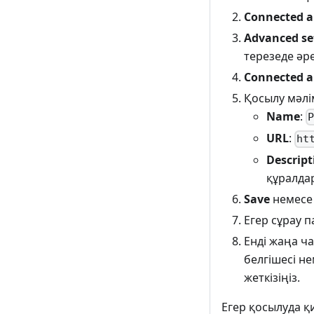
Connected a
Advanced se
терезеде әре
Connected a
Қосылу мәлі
Name
:
URL
:
ht
Descript
құралда
Save
немес
Егер сұрау п
Енді жаңа ч
белгішесі н
жеткізіңіз.
Егер қосылуда қ