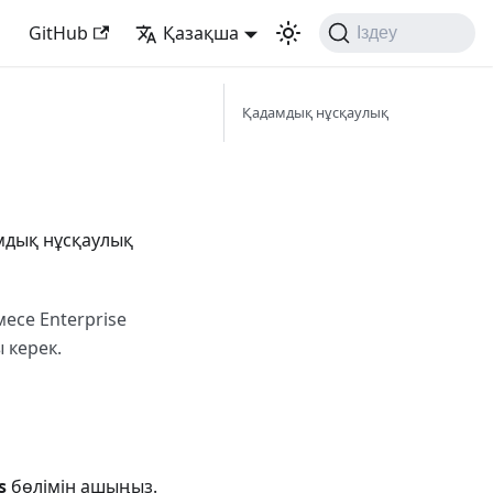
GitHub
Қазақша
Іздеу
Қадамдық нұсқаулық
мдық нұсқаулық
есе Enterprise
 керек.
s
бөлімін ашыңыз.