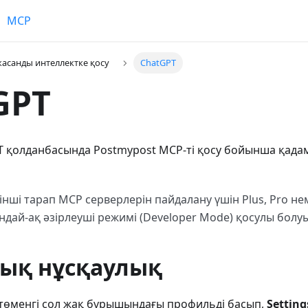
MCP
асанды интеллектке қосу
ChatGPT
GPT
T қолданбасында Postmypost MCP-ті қосу бойынша қада
інші тарап MCP серверлерін пайдалану үшін Plus, Pro нем
дай-ақ әзірлеуші режимі (Developer Mode) қосулы болуы
ық нұсқаулық
 төменгі сол жақ бұрышындағы профильді басып,
Setting