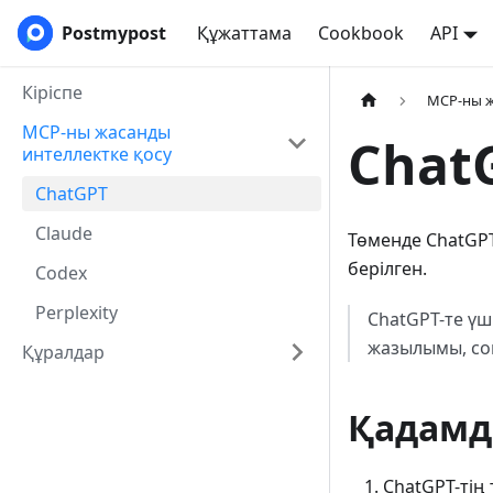
Postmypost
Құжаттама
Cookbook
API
Кіріспе
MCP-ны ж
MCP-ны жасанды
Chat
интеллектке қосу
ChatGPT
Claude
Төменде ChatGP
берілген.
Codex
Perplexity
ChatGPT-те үш
жазылымы, сон
Құралдар
Қадамд
ChatGPT-тің