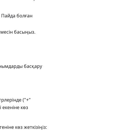
 Пайда болған
ймесін басыңыз.
анымдарды басқару
рлерінде ("+"
 екеніне көз
ніне көз жеткізіңіз: