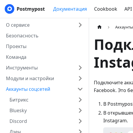
Postmypost
Документация
Cookbook
API
О сервисе
Аккаунты
Безопасность
Подк
Проекты
Inst
Команда
Инструменты
Модули и настройки
Подключите акк
Аккаунты соцсетей
Facebook. Это б
Битрикс
В Postmypos
Bluesky
В открывшем
Instagram.
Discord
Дзен