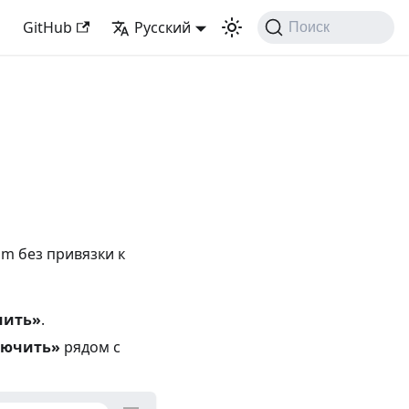
GitHub
Русский
Поиск
m без привязки к
чить»
.
лючить»
рядом с