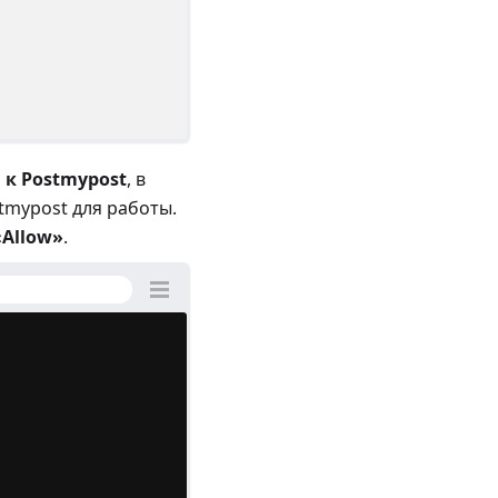
к Postmypost
, в
tmypost для работы.
«Allow»
.