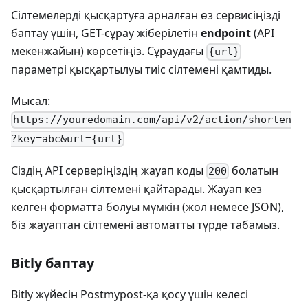
Сілтемелерді қысқартуға арналған өз сервисіңізді
баптау үшін, GET-сұрау жіберілетін
endpoint
(API
мекенжайын) көрсетіңіз. Сұраудағы
{url}
параметрі қысқартылуы тиіс сілтемені қамтиды.
Мысал:
https://youredomain.com/api/v2/action/shorten
?key=abc&url={url}
Сіздің API серверіңіздің жауап коды
болатын
200
қысқартылған сілтемені қайтарады. Жауап кез
келген форматта болуы мүмкін (жол немесе JSON),
біз жауаптан сілтемені автоматты түрде табамыз.
Bitly баптау
Bitly жүйесін Postmypost-қа қосу үшін келесі