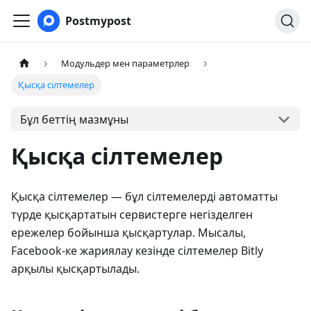
Postmypost
Модульдер мен параметрлер
Қысқа сілтемелер
Бұл беттің мазмұны
Қысқа сілтемелер
Қысқа сілтемелер — бұл сілтемелерді автоматты
түрде қысқартатын сервистерге негізделген
ережелер бойынша қысқартулар. Мысалы,
Facebook-ке жариялау кезінде сілтемелер Bitly
арқылы қысқартылады.