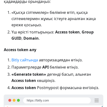
қадамдарды орындаңыз:
«Қысқа сілтемелер» бөліміне өтіп, қысқа
сілтемелермен жұмыс істеуге арналған жаңа
ереже қосыңыз.
Үш өрісті толтырыңыз:
Access token
,
Group
GUID
,
Domain
.
Access token алу
Bitly сайтында
авторизациядан өтіңіз.
Параметрлерде
API
бөліміне өтіңіз.
«Generate token»
дегенді басып, алынған
Access token
көшіріңіз.
Access token
Postmypost формасына енгізіңіз.
https://bitly.com