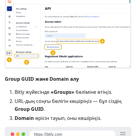
Group GUID және Domain алу
Bitly жүйесінде
«Groups»
бөліміне өтіңіз.
URL-дың соңғы бөлігін көшіріңіз — бұл сіздің
Group GUID
.
Domain
өрісін тауып, оны көшіріңіз.
https://bitly.com