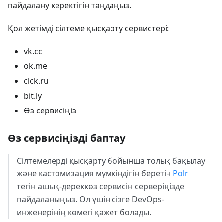
пайдалану керектігін таңдаңыз.
Қол жетімді сілтеме қысқарту сервистері:
vk.cc
ok.me
clck.ru
bit.ly
Өз сервисіңіз
Өз сервисіңізді баптау
Сілтемелерді қысқарту бойынша толық бақылау
және кастомизация мүмкіндігін беретін
Polr
тегін ашық-дереккөз сервисін серверіңізде
пайдаланыңыз. Ол үшін сізге DevOps-
инженерінің көмегі қажет болады.