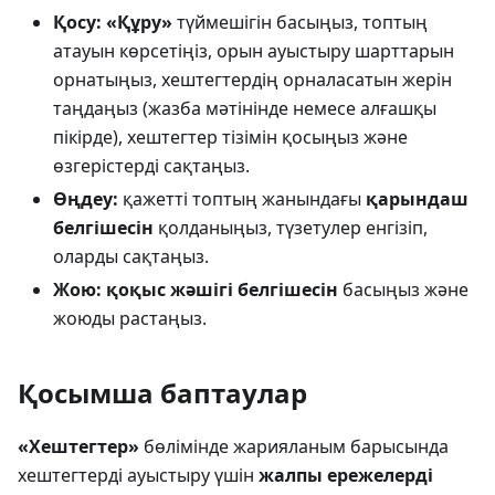
Қосу:
«Құру»
түймешігін басыңыз, топтың
атауын көрсетіңіз, орын ауыстыру шарттарын
орнатыңыз, хештегтердің орналасатын жерін
таңдаңыз (жазба мәтінінде немесе алғашқы
пікірде), хештегтер тізімін қосыңыз және
өзгерістерді сақтаңыз.
Өңдеу:
қажетті топтың жанындағы
қарындаш
белгішесін
қолданыңыз, түзетулер енгізіп,
оларды сақтаңыз.
Жою:
қоқыс жәшігі белгішесін
басыңыз және
жоюды растаңыз.
Қосымша баптаулар
«Хештегтер»
бөлімінде жарияланым барысында
хештегтерді ауыстыру үшін
жалпы ережелерді