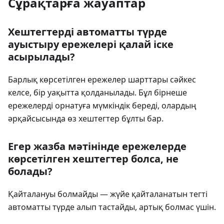
Сұрақтарға жауаптар
Хештегтерді автоматты түрде
ауыстыру ережелері қалай іске
асырылады?
Барлық көрсетілген ережелер шарттары сәйкес
келсе, бір уақытта қолданылады. Бұл бірнеше
ережелерді орнатуға мүмкіндік береді, олардың
әрқайсысында өз хештегтер бұлты бар.
Егер жазба мәтінінде ережелерде
көрсетілген хештегтер болса, не
болады?
Қайталануы болмайды — жүйе қайталанатын тегті
автоматты түрде алып тастайды, артық болмас үшін.