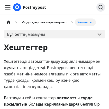
Postmypost
Модульдер мен параметрлер
Хештегтер
Бұл беттің мазмұны
Хештегтер
Хештегтерді автоматтандыру жарияланымдармен
жұмысты жеңілдетеді. Postmypost хештегтерді
жазба мәтініне немесе алғашқы пікірге автоматты
түрде қосады, қолмен көшіру және қою
қажеттілігінен құтқарады.
Баптаудан кейін хештегтер
автоматты түрде
қосылатын
болады жарияланымдарға белгілі бір