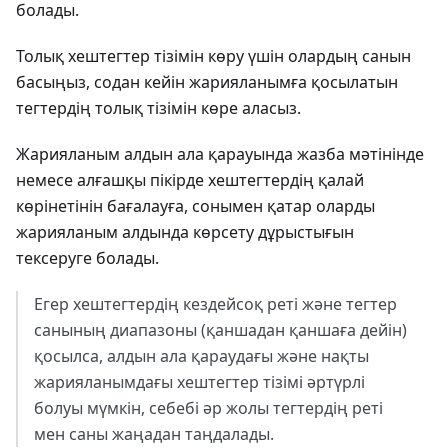
болады.
Толық хештегтер тізімін көру үшін олардың санын
басыңыз, содан кейін жарияланымға қосылатын
тегтердің толық тізімін көре аласыз.
Жарияланым алдын ала қарауында жазба мәтінінде
немесе алғашқы пікірде хештегтердің қалай
көрінетінін бағалауға, сонымен қатар оларды
жарияланым алдында көрсету дұрыстығын
тексеруге болады.
Егер хештегтердің кездейсоқ реті және тегтер
санының диапазоны (қаншадан қаншаға дейін)
қосылса, алдын ала қараудағы және нақты
жарияланымдағы хештегтер тізімі әртүрлі
болуы мүмкін, себебі әр жолы тегтердің реті
мен саны жаңадан таңдалады.