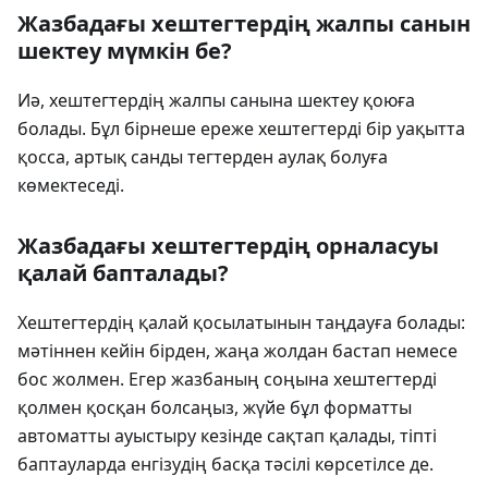
Жазбадағы хештегтердің жалпы санын
шектеу мүмкін бе?
Иә, хештегтердің жалпы санына шектеу қоюға
болады. Бұл бірнеше ереже хештегтерді бір уақытта
қосса, артық санды тегтерден аулақ болуға
көмектеседі.
Жазбадағы хештегтердің орналасуы
қалай бапталады?
Хештегтердің қалай қосылатынын таңдауға болады:
мәтіннен кейін бірден, жаңа жолдан бастап немесе
бос жолмен. Егер жазбаның соңына хештегтерді
қолмен қосқан болсаңыз, жүйе бұл форматты
автоматты ауыстыру кезінде сақтап қалады, тіпті
баптауларда енгізудің басқа тәсілі көрсетілсе де.