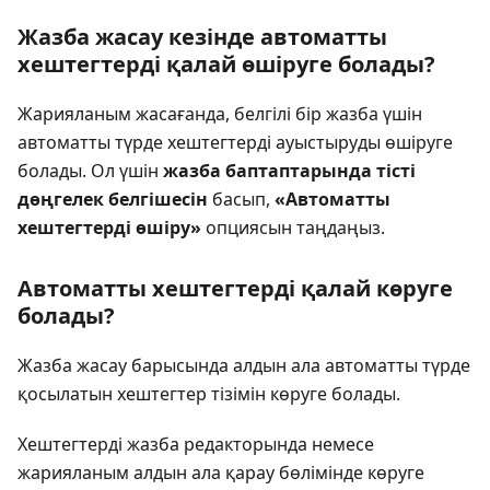
Жазба жасау кезінде автоматты
хештегтерді қалай өшіруге болады?
Жарияланым жасағанда, белгілі бір жазба үшін
автоматты түрде хештегтерді ауыстыруды өшіруге
болады. Ол үшін
жазба баптаптарында
тісті
дөңгелек белгішесін
басып,
«Автоматты
хештегтерді өшіру»
опциясын таңдаңыз.
Автоматты хештегтерді қалай көруге
болады?
Жазба жасау барысында алдын ала автоматты түрде
қосылатын хештегтер тізімін көруге болады.
Хештегтерді жазба редакторында немесе
жарияланым алдын ала қарау бөлімінде көруге