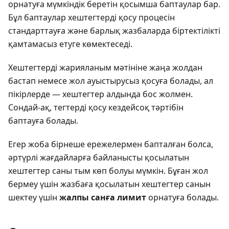
орнатуға мүмкіндік беретін қосымша баптаулар бар.
Бұл баптаулар хештегтерді қосу процесін
стандарттауға және барлық жазбаларда біртектілікті
қамтамасыз етуге көмектеседі.
Хештегтерді жарияланым мәтініне жаңа жолдан
бастап немесе жол ауыстырусыз қосуға болады, ал
пікірлерде — хештегтер алдында бос жолмен.
Сондай-ақ, тегтерді қосу кездейсоқ тәртібін
баптауға болады.
Егер жоба бірнеше ережелермен бапталған болса,
әртүрлі жағдайларға байланысты қосылатын
хештегтер саны тым көп болуы мүмкін. Бұған жол
бермеу үшін жазбаға қосылатын хештегтер санын
шектеу үшін
жалпы санға лимит
орнатуға болады.