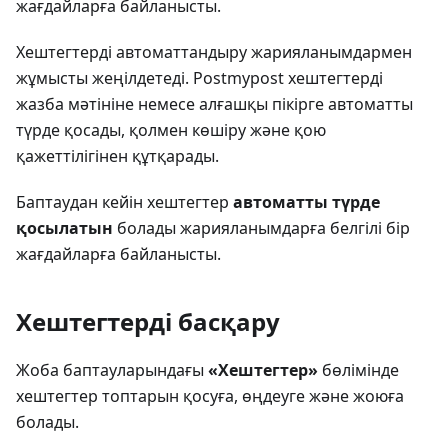
жағдайларға байланысты.
Хештегтерді автоматтандыру жарияланымдармен
жұмысты жеңілдетеді. Postmypost хештегтерді
жазба мәтініне немесе алғашқы пікірге автоматты
түрде қосады, қолмен көшіру және қою
қажеттілігінен құтқарады.
Баптаудан кейін хештегтер
автоматты түрде
қосылатын
болады жарияланымдарға белгілі бір
жағдайларға байланысты.
Хештегтерді басқару
Жоба баптауларындағы
«Хештегтер»
бөлімінде
хештегтер топтарын қосуға, өңдеуге және жоюға
болады.