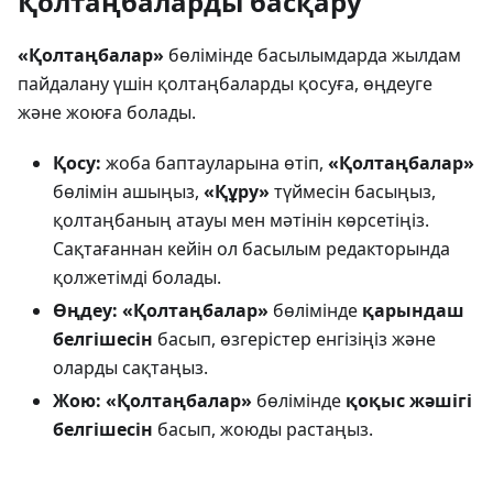
Қолтаңбаларды басқару
«Қолтаңбалар»
бөлімінде басылымдарда жылдам
пайдалану үшін қолтаңбаларды қосуға, өңдеуге
және жоюға болады.
Қосу:
жоба баптауларына өтіп,
«Қолтаңбалар»
бөлімін ашыңыз,
«Құру»
түймесін басыңыз,
қолтаңбаның атауы мен мәтінін көрсетіңіз.
Сақтағаннан кейін ол басылым редакторында
қолжетімді болады.
Өңдеу:
«Қолтаңбалар»
бөлімінде
қарындаш
белгішесін
басып, өзгерістер енгізіңіз және
оларды сақтаңыз.
Жою:
«Қолтаңбалар»
бөлімінде
қоқыс жәшігі
белгішесін
басып, жоюды растаңыз.