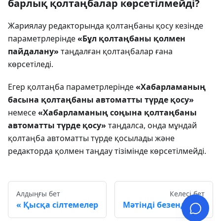
барлық қолтаңбалар көрсетілмейді?
Жариялау редакторында қолтаңбаны қосу кезінде
параметрлерінде
«Бұл қолтаңбаны қолмен
пайдалану»
таңдалған қолтаңбалар ғана
көрсетіледі.
Егер қолтаңба параметрлерінде
«Хабарламаның
басына қолтаңбаны автоматты түрде қосу»
немесе
«Хабарламаның соңына қолтаңбаны
автоматты түрде қосу»
таңдалса, онда мұндай
қолтаңба автоматты түрде қосылады және
редакторда қолмен таңдау тізімінде көрсетілмейді.
Алдыңғы бет
Келесі бет
Қысқа сілтемелер
Мәтінді безендіру