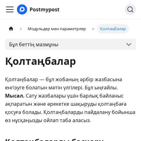
Postmypost
Модульдер мен параметрлер
Қолтаңбалар
Бұл беттің мазмұны
Қолтаңбалар
Қолтаңбалар — бұл жобаның әрбір жазбасына
енгізуге болатын мәтін үлгілері. Бұл ыңғайлы.
Мысал.
Сату жазбалары үшін барлық байланыс
ақпаратын және әрекетке шақыруды қолтаңбаға
қосуға болады. Қолтаңбаларды пайдалану бойынша
өз нұсқаңызды ойлап таба аласыз.