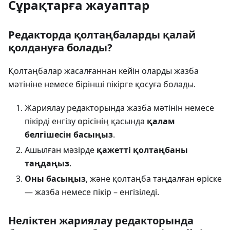
Сұрақтарға жауаптар
Редакторда қолтаңбаларды қалай
қолдануға болады?
Қолтаңбалар жасалғаннан кейін оларды жазба
мәтініне немесе бірінші пікірге қосуға болады.
Жариялау редакторында жазба мәтінін немесе
пікірді енгізу өрісінің қасында
қалам
белгішесін басыңыз
.
Ашылған мәзірде
қажетті қолтаңбаны
таңдаңыз
.
Оны басыңыз
, және қолтаңба таңдалған өріске
— жазба немесе пікір – енгізіледі.
Неліктен жариялау редакторында