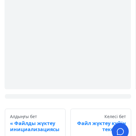
Алдыңғы бет
Келесі бет
Файлды жүктеу
Файл жүктеу күйін
инициализациясы
тексеру