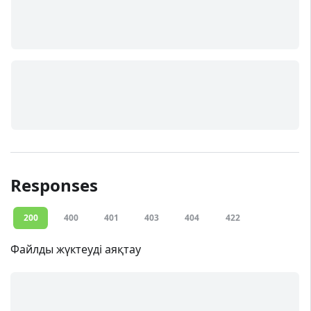
Responses
200
400
401
403
404
422
Файлды жүктеуді аяқтау