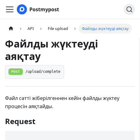
Postmypost
API
File upload
Файлды жүктеуді аяқтау
Файлды жүктеуді
аяқтау
POST
/upload/complete
Файл сәтті жіберілгеннен кейін файлды жүктеу
процесін аяқтайды.
Request