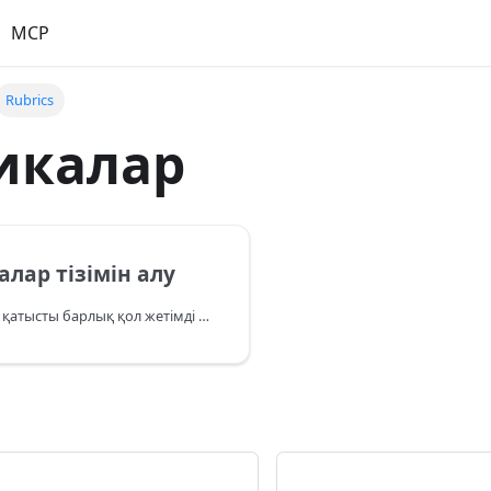
MCP
Rubrics
икалар
лар тізімін алу
Аталған жобаға қатысты барлық қол жетімді рубрикалар тізімін алу.