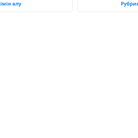
імін алу
Рубрик