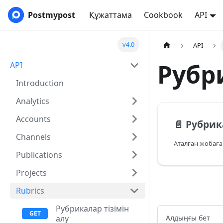
Postmypost
Құжаттама
Cookbook
API
v4.0
API
Рубр
API
Introduction
Analytics
Accounts
📄️
Рубрика
Channels
Publications
Projects
Rubrics
Рубрикалар тізімін
Алдыңғы бет
алу