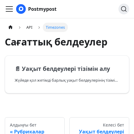
Postmypost
API
Timezones
Сағаттық белдеулер
📄️
Уақыт белдеулері тізімін алу
Жүйеде қол жетімді барлық уақыт белдеулерінің тізімін алу.
Алдыңғы бет
Келесі бет
Рубрикалар
Уақыт белдеулері