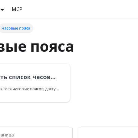
MCP
Часовые пояса
вые пояса
список часовых поясов
Получить список всех часовых поясов, доступных в системе.
раница