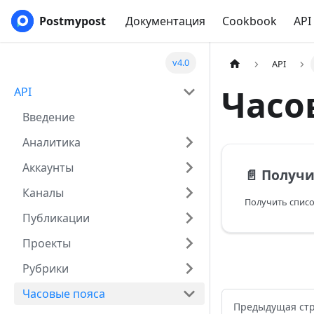
Postmypost
Документация
Cookbook
API
v4.0
API
Часо
API
Введение
Аналитика
Аккаунты
📄️
Получить 
Каналы
Публикации
Проекты
Рубрики
Часовые пояса
Предыдущая ст