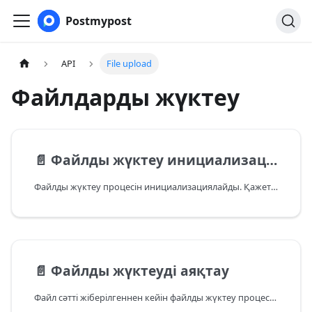
Postmypost
API
File upload
Файлдарды жүктеу
📄️
Файлды жүктеу инициализациясы
Файлды жүктеу процесін инициализациялайды. Қажет project_id және url, немесе project_id, name және size.
📄️
Файлды жүктеуді аяқтау
Файл сәтті жіберілгеннен кейін файлды жүктеу процесін аяқтайды.