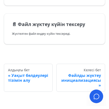
📄️
Файл жүктеу күйін тексеру
Жүктелген файл өңдеу күйін тексереді.
Алдыңғы бет
Келесі бет
Уақыт белдеулері
Файлды жүктеу
тізімін алу
инициализациясы