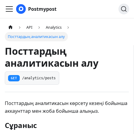
Postmypost
API
Analytics
Посттардың аналитикасын алу
Посттардың
аналитикасын алу
GET
/analytics/posts
Посттардың аналитикасын көрсету кезеңі бойынша
аккаунттар мен жоба бойынша алыңыз.
Сұраныс