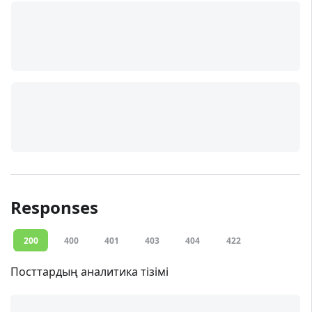
Responses
200
400
401
403
404
422
Посттардың аналитика тізімі