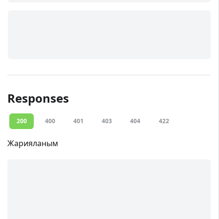
Responses
200
400
401
403
404
422
Жарияланым