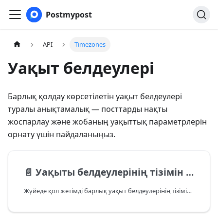
Postmypost
API
Timezones
Уақыт белдеулері
Барлық қолдау көрсетілетін уақыт белдеулері
туралы анықтамалық — посттарды нақты
жоспарлау және жобаның уақыттық параметрлерін
орнату үшін пайдаланыңыз.
📄️
Уақыты белдеулерінің тізімін алу
Жүйеде қол жетімді барлық уақыт белдеулерінің тізімін алыңыз.