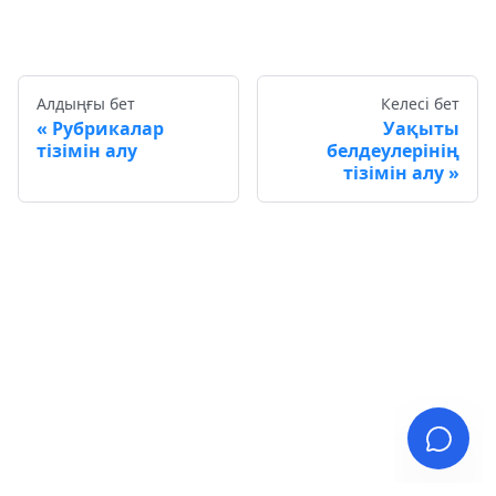
Алдыңғы бет
Келесі бет
Рубрикалар
Уақыты
тізімін алу
белдеулерінің
тізімін алу