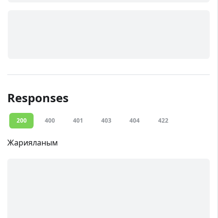
Responses
200
400
401
403
404
422
Жарияланым