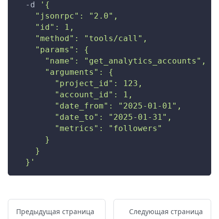
-d
'{
    "jsonrpc": "2.0",
    "id": 1,
    "method": "tools/call",
    "params": {
      "name": "get_analytics_accounts",
      "arguments": {
        "project_id": 123,
        "account_id": 1,
        "date_from": "2025-01-01",
        "date_to": "2025-01-31",
        "metrics": "followers"
      }
    }
  }'
Предыдущая страница
Следующая страница