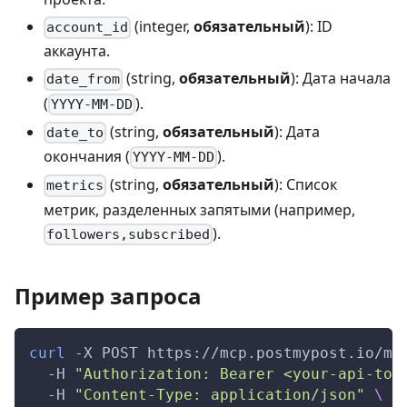
(integer,
обязательный
): ID
account_id
аккаунта.
(string,
обязательный
): Дата начала
date_from
(
).
YYYY-MM-DD
(string,
обязательный
): Дата
date_to
окончания (
).
YYYY-MM-DD
(string,
обязательный
): Список
metrics
метрик, разделенных запятыми (например,
).
followers,subscribed
Пример запроса
curl
-X
 POST https://mcp.postmypost.io/mc
-H
"Authorization: Bearer <your-api-tok
-H
"Content-Type: application/json"
\