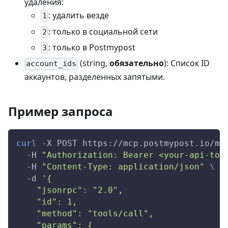
удаления:
: удалить везде
1
: только в социальной сети
2
: только в Postmypost
3
(string,
обязательно
): Список ID
account_ids
аккаунтов, разделенных запятыми.
Пример запроса
curl
-X
 POST https://mcp.postmypost.io/mc
-H
"Authorization: Bearer <your-api-tok
-H
"Content-Type: application/json"
\
-d
'{
    "jsonrpc": "2.0",
    "id": 1,
    "method": "tools/call",
    "params": {