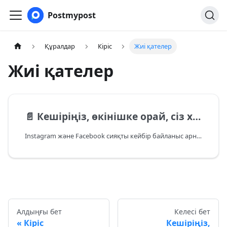
Postmypost
Құралдар
Кіріс
Жиі қателер
Жиі қателер
📄️
Кешіріңіз, өкінішке орай, сіз хабарламаны алғаннан кейін алғашқы 7 күн ішінде ғана жауап жібере аласыз
Instagram және Facebook сияқты кейбір байланыс арналарында пайдаланушыға жауап беру уақытына шектеу бар. Сіз жауап хабарламасын клиенттен хабарлама алғаннан кейін тек 7 күн ішінде жібере аласыз.
Алдыңғы бет
Келесі бет
Кіріс
Кешіріңіз,