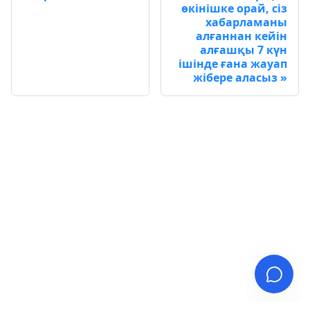
өкінішке орай, сіз
хабарламаны
алғаннан кейін
алғашқы 7 күн
ішінде ғана жауап
жібере аласыз