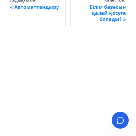
Алдыңғы бет
Келесі бет
Автоматтандыру
Білім базасын
қалай қосуға
болады?