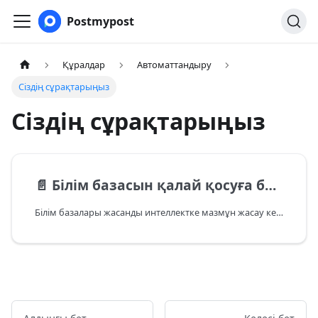
Postmypost
Құралдар
Автоматтандыру
Сіздің сұрақтарыңыз
Сіздің сұрақтарыңыз
📄️
Білім базасын қалай қосуға болады?
Білім базалары жасанды интеллектке мазмұн жасау кезінде жеке деректеріңізді пайдалануға мүмкіндік береді. Құжаттарды — мақалаларды, нұсқаулықтарды, өнім сипаттамаларын қосыңыз — сонда ЖИ оларды өз жауаптарында ескеретін болады. Әрбір білім базасы тақырып бойынша байланысты құжаттарды топтастырады.