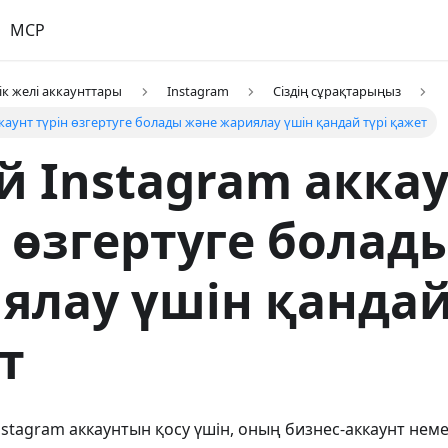
MCP
ік желі аккаунттары
Instagram
Сіздің сұрақтарыңыз
каунт түрін өзгертуге болады және жариялау үшін қандай түрі қажет
й Instagram акка
н өзгертуге болад
ялау үшін қандай
т
nstagram аккаунтын қосу үшін, оның бизнес-аккаунт нем