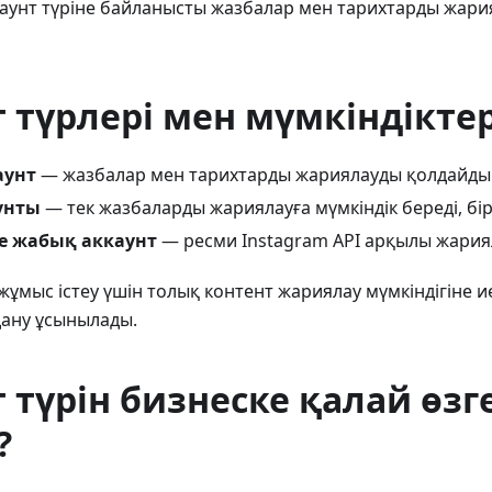
каунт түріне байланысты жазбалар мен тарихтарды жария
 түрлері мен мүмкіндіктер
аунт
— жазбалар мен тарихтарды жариялауды қолдайды
унты
— тек жазбаларды жариялауға мүмкіндік береді, бі
е жабық аккаунт
— ресми Instagram API арқылы жариял
жұмыс істеу үшін толық контент жариялау мүмкіндігіне и
ану ұсынылады.
 түрін бизнеске қалай өзг
?