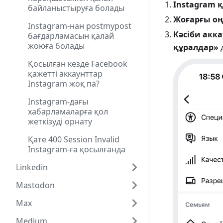
Instagram
байланыстыруға болады
Жоғарғы оң
Instagram-нан postmypost
Кәсіби акк
бағдарламасын қалай
жоюға болады
құралдар»
д
Қосылған кезде Facebook
қажетті аккаунттар
Instagram жоқ па?
Instagram-дағы
хабарламаларға қол
жеткізуді орнату
Қате 400 Session Invalid
Instagram-ға қосылғанда
Linkedin
Mastodon
Max
Medium