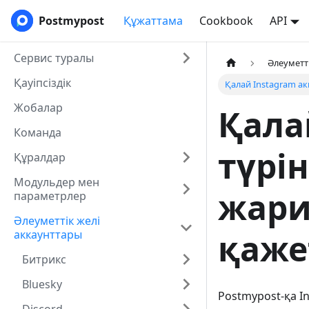
Postmypost
Құжаттама
Cookbook
API
Сервис туралы
Әлеуметт
Қауіпсіздік
Қалай Instagram ак
Жобалар
Қала
Команда
түрі
Құралдар
Модульдер мен
жари
параметрлер
Әлеуметтік желі
қаже
аккаунттары
Битрикс
Bluesky
Postmypost-қа I