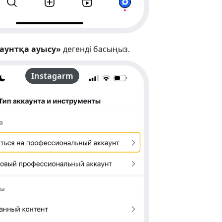
каунтқа ауысу»
дегенді басыңыз.
Instagarm