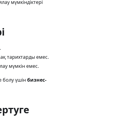
лау мүмкіндіктері
і
.
рақ тарихтарды емес.
ау мүмкін емес.
е болу үшін
бизнес-
ертуге