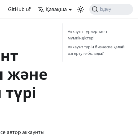
GitHub
Қазақша
Іздеу
Аккаунт түрлері мен
мүмкіндіктері
Аккаунт түрін бизнеске қалай
унт
өзгертуге болады?
ы және
 түрі
есе автор аккаунты