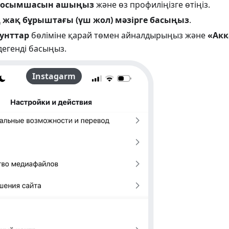
 қосымшасын ашыңыз
және өз профиліңізге өтіңіз.
 жақ бұрыштағы (үш жол) мәзірге басыңыз
.
аунттар
бөліміне қарай төмен айналдырыңыз және
«Акк
егенді басыңыз.
Instagarm