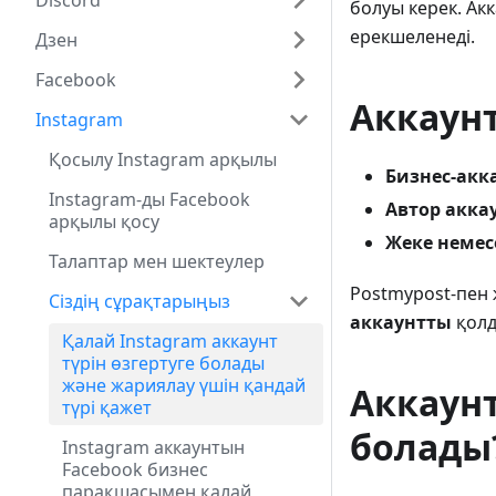
Discord
болуы керек. Ак
ерекшеленеді.
Дзен
Facebook
Аккаунт
Instagram
Қосылу Instagram арқылы
Бизнес-акк
Instagram-ды Facebook
Автор акка
арқылы қосу
Жеке немес
Талаптар мен шектеулер
Postmypost-пен 
Сіздің сұрақтарыңыз
аккаунтты
қолд
Қалай Instagram аккаунт
түрін өзгертуге болады
және жариялау үшін қандай
Аккаунт
түрі қажет
болады
Instagram аккаунтын
Facebook бизнес
парақшасымен қалай